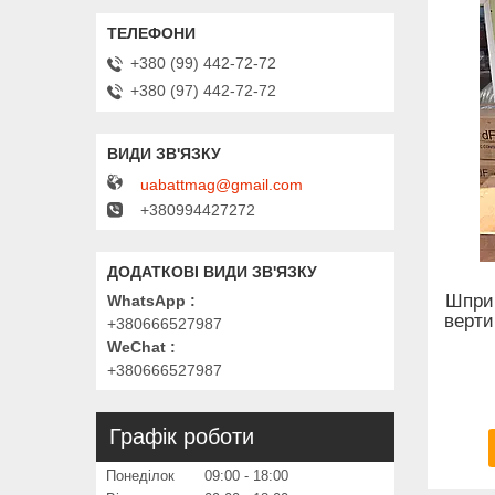
+380 (99) 442-72-72
+380 (97) 442-72-72
uabattmag@gmail.com
+380994427272
Шпри
WhatsApp
верт
+380666527987
WeChat
+380666527987
Графік роботи
Понеділок
09:00
18:00