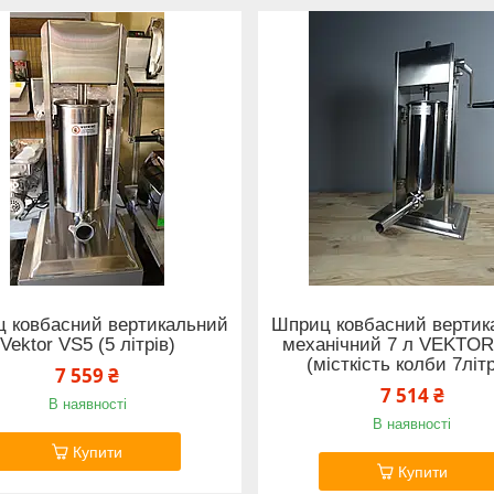
 ковбасний вертикальний
Шприц ковбасний вертик
Vektor VS5 (5 літрів)
механічний 7 л VEKTOR
(місткість колби 7літр
7 559 ₴
7 514 ₴
В наявності
В наявності
Купити
Купити