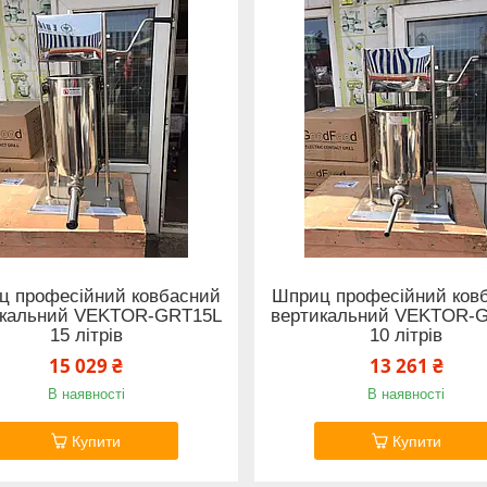
ц професійний ковбасний
Шприц професійний ков
икальний VEKTOR-GRT15L
вертикальний VEKTOR-
15 літрів
10 літрів
15 029 ₴
13 261 ₴
В наявності
В наявності
Купити
Купити