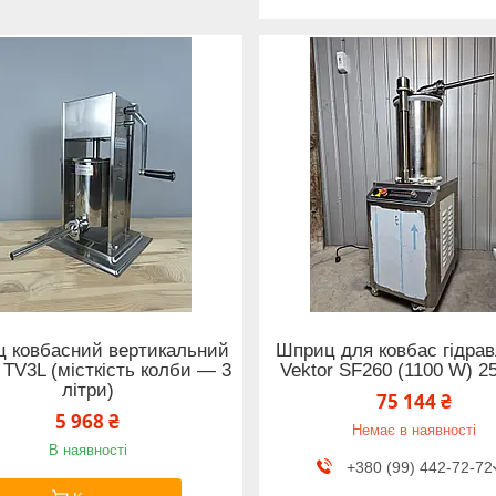
 ковбасний вертикальний
Шприц для ковбас гідрав
 TV3L (місткість колби — 3
Vektor SF260 (1100 W) 25
літри)
75 144 ₴
5 968 ₴
Немає в наявності
В наявності
+380 (99) 442-72-72