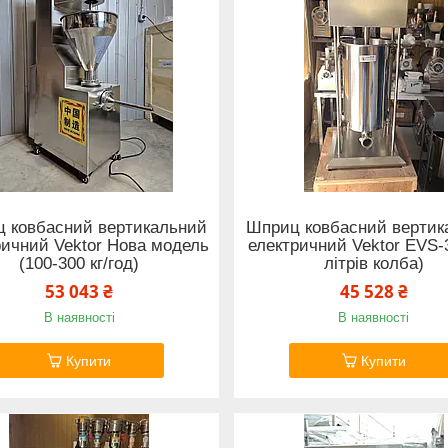
 ковбасний вертикальний
Шприц ковбасний вертик
ричний Vektor Нова модель
електричний Vektor EVS-
(100-300 кг/год)
літрів колба)
53 043 ₴
45 528 ₴
В наявності
В наявності
Купити
Купити