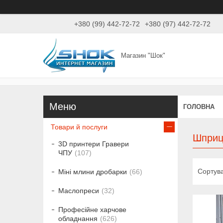
+380 (99) 442-72-72
+380 (97) 442-72-72
Магазин "Шок"
ГОЛОВНА
Товари й послуги
Шприц
3D принтери Гравери
ЧПУ
107
Міні млини дробарки
66
Маслопреси
32
Професійне харчове
обладнання
626