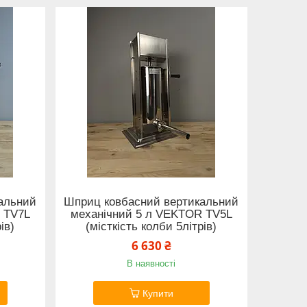
альний
Шприц ковбасний вертикальний
 TV7L
механічний 5 л VEKTOR TV5L
ів)
(місткість колби 5літрів)
6 630 ₴
В наявності
Купити