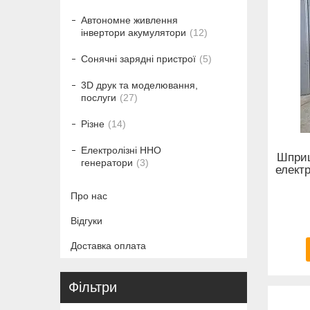
Автономне живлення
інвертори акумулятори
12
Сонячні зарядні пристрої
5
3D друк та моделювання,
послуги
27
Різне
14
Електролізні HHO
Шприц
генератори
3
елект
Про нас
Відгуки
Доставка оплата
Фільтри