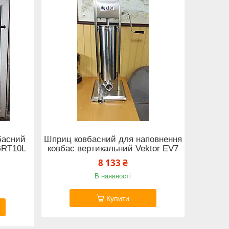
басний
Шприц ковбасний для наповнення
GRT10L
ковбас вертикальний Vektor EV7
8 133 ₴
В наявності
Купити