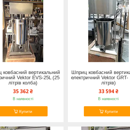
 ковбасний вертикальний
Шприц ковбасний вертик
ричний Vektor EVS-25L (25
електричний Vektor GRT- 
літрів колба)
літрів)
35 362 ₴
33 594 ₴
В наявності
В наявності
Купити
Купити