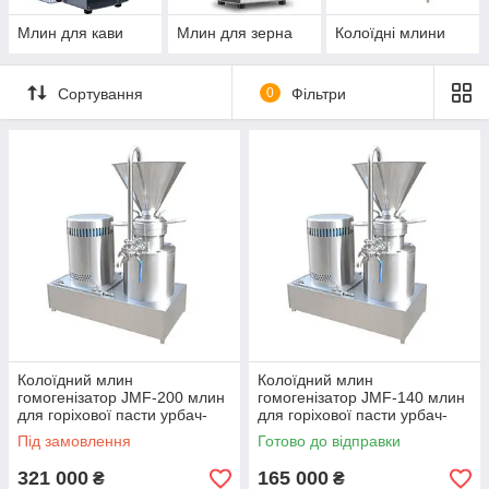
Млин для кави
Млин для зерна
Колоїдні млини
Сортування
0
Фільтри
Колоїдний млин
Колоїдний млин
гомогенізатор JMF-200 млин
гомогенізатор JMF-140 млин
для горіхової пасти урбач-
для горіхової пасти урбач-
паста з арахісу льону
паста з арахісу льону
Під замовлення
Готово до відправки
321 000
165 000
₴
₴