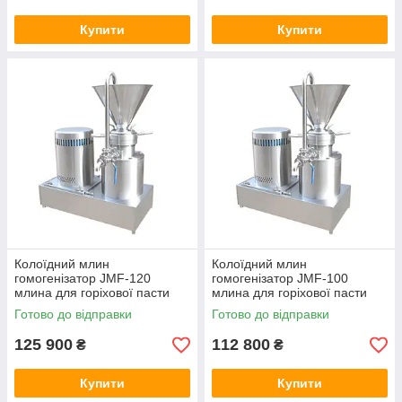
Купити
Купити
Колоїдний млин
Колоїдний млин
гомогенізатор JMF-120
гомогенізатор JMF-100
млина для горіхової пасти
млина для горіхової пасти
урбач-паста з арахісу льону
урбач-паста з арахісу льону
Готово до відправки
Готово до відправки
125 900
112 800
₴
₴
Купити
Купити