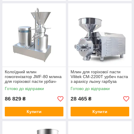
Колоїдний млин
Млин для горіхової пасти
гомогенізатор JMF-80 млина
Vilitek CM-2200T урбеч паста
для горіхової пасти урбач-
з арахісу льону гарбуза
паста з арахісу льону
кунжут пастотерка
Готово до відправки
Готово до відправки
86 829
28 465
₴
₴
Купити
Купити