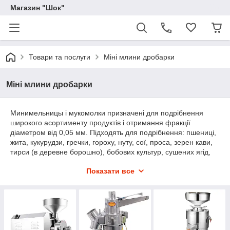
Магазин "Шок"
Товари та послуги
Міні млини дробарки
Міні млини дробарки
Минимельницы і мукомолки призначені для подрібнення
широкого асортименту продуктів і отримання фракції
діаметром від 0,05 мм. Підходять для подрібнення: пшениці,
жита, кукурудзи, гречки, гороху, нуту, сої, проса, зерен кави,
тирси (в деревне борошно), бобових культур, сушених ягід,
цукру та інших харчових продуктів, а також тютюну,
Показати все
лікарських рослин, спецій, барвників, хімічних компонентів і т.
д.
У нашому магазині представлений широкий асортимент
різних млинів від безсилі,х для побутових цілей, так і
спеціалізованих для промислового використання. Всі вироби
виконані з харчової нержавіючої сталі, комплектуються