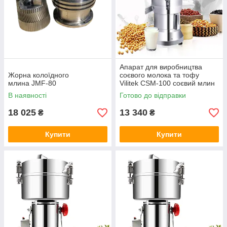
Апарат для виробництва
Жорна колоїдного
соєвого молока та тофу
млина JMF-80
Vilitek CSM-100 соєвий млин
сепаратор
В наявності
Готово до відправки
18 025
13 340
₴
₴
Купити
Купити