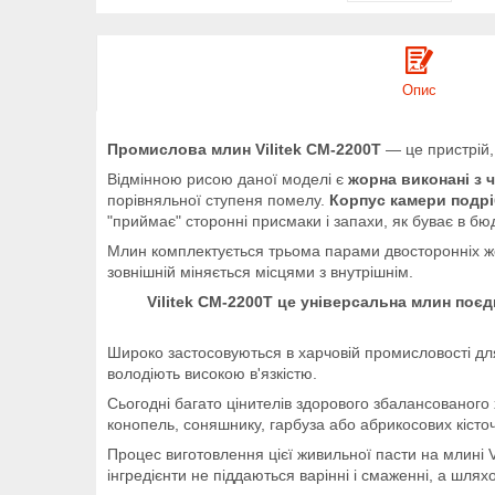
Опис
Промислова млин Vilitek CM-2200T
— це пристрій,
Відмінною рисою даної моделі є
жорна виконані з 
порівняльної ступеня помелу.
Корпус камери подрі
"приймає" сторонні присмаки і запахи, як буває в б
Млин комплектується трьома парами двосторонніх жор
зовнішній міняється місцями з внутрішнім.
Vilitek CM-2200T це універсальна млин поє
Широко застосовуються в харчовій промисловості для 
володіють високою в'язкістю.
Сьогодні багато цінителів здорового збалансованого 
конопель, соняшнику, гарбуза або абрикосових кісточ
Процес виготовлення цієї живильної пасти на млині V
інгредієнти не піддаються варінні і смаженні, а шля