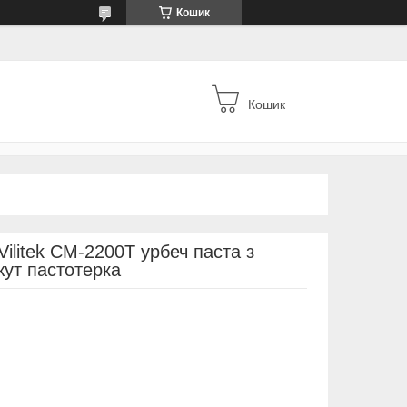
Кошик
Кошик
Vilitek CM-2200T урбеч паста з
жут пастотерка