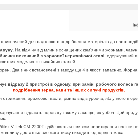
Ін
 призначений для надтонкого подрібнення матеріалів до пастоподіб
чавуну
. На відміну від млинів оснащених кам'яними жорнами, чавун
бнення виконаний з харчової нержавіючої сталі
, одержуваний пр
юджетних моделях із звичайних сталей.
ен. Два з них встановлені з заводу ще 4 в якості запасних. Жорн
днує відразу 2 пристрої в одному, при заміні робочого колеса
подрібнення зерна, кави та інших сипучі продуктів.
отримання: арахісової пасти, різних видів урбеча, яблучного пюре,
харчування віддають перевагу такому ласощів, як урбеч. Цей продукт
ок.
ilitek Vilitek CM-2200T здійснюється шляхом перетирання насіння аб
хом впливу достатньо високого тиску виходить однорідна маса.