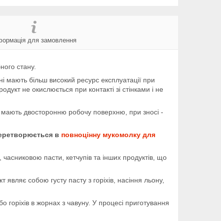
формація для замовлення
ного стану.
ні мають більш високий ресурс експлуатації при
одукт не окислюється при контакті зі стінками і не
а мають двосторонню робочу поверхню, при зносі -
 перетворюється в
повноцінну мукомолку для
 часниковою пасти, кетчупів та інших продуктів, що
 являє собою густу пасту з горіхів, насіння льону,
о горіхів в жорнах з чавуну. У процесі приготування