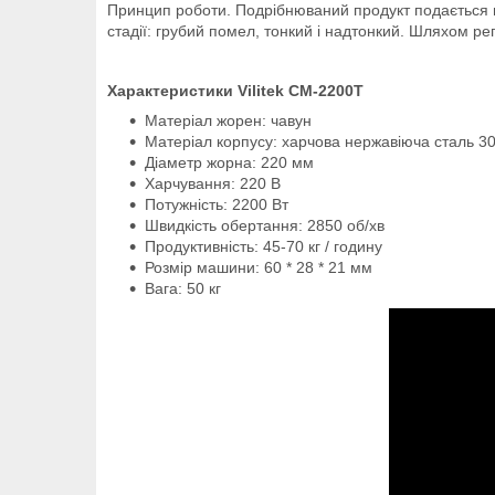
Принцип роботи. Подрібнюваний продукт подається м
стадії: грубий помел, тонкий і надтонкий. Шляхом р
Характеристики Vilitek CM-2200T
Матеріал жорен: чавун
Матеріал корпусу: харчова нержавіюча сталь 3
Діаметр жорна: 220 мм
Харчування: 220 В
Потужність: 2200 Вт
Швидкість обертання: 2850 об/хв
Продуктивність: 45-70 кг / годину
Розмір машини: 60 * 28 * 21 мм
Вага: 50 кг