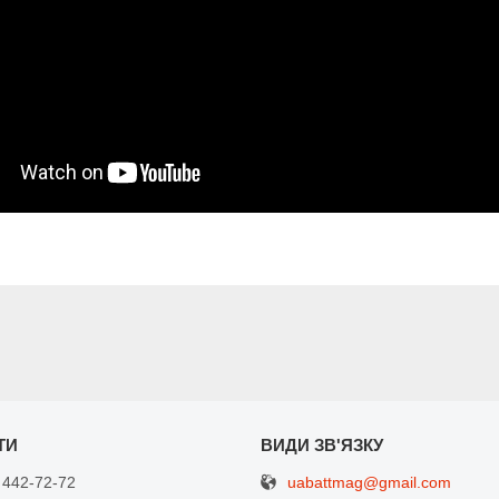
uabattmag@gmail.com
 442-72-72