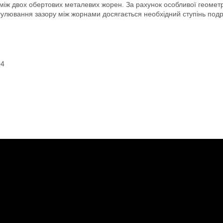
іж двох обертових металевих жорен. За рахунок особливої геометрі
егулювання зазору між жорнами досягається необхідний ступінь под
04