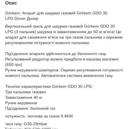
Опис
Görkem: Апарат для шаурми газовий Görkem GDO 30
LPG Doner Дєнер
Вертикальний гриль для шаурми газовий Görkem GDO 30
LPG (3 пальник) шаурма із завантаженням до 50 кг м'яса! Це
апарат для смаження м'яса на три газові пальники з окремим
регулюванням потужності кожного пальника.
Під'єднання апарата здійснюється до балонного газу.
Регульований редуктор можна придбати в нашому магазині
(650 грн)
Ручне керування шампуром. Окреме регулювання потужності
кожного пальника. Автоматична система вимкнення газу.
Технічні характеристики Görkem GDO 30 LPG:
Три пальники газових
Завантаження 40 кг
Ручне керування
Під'єднання: балонний газ
потужність теплова за газом 9.4KW
тиск газу: G30-29mbar