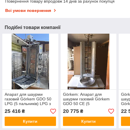
Повернення товару впродовж 14 днів за рахунок покупця
Всі умови повернення
Подібні товари компанії
Апарат для шаурми
Görkem: Апарат для
Görk
газовий Görkem GDO 50
шаурми газовий Görkem
шау
LPG (5 пальників) LPG з
GDO 50 СЕ (5
Gör
верхнім приводом
пальників)СЕ природний
мото
25 416
20 775
22 
₴
₴
(мотором) (нова модель)
газ
Купити
Купити