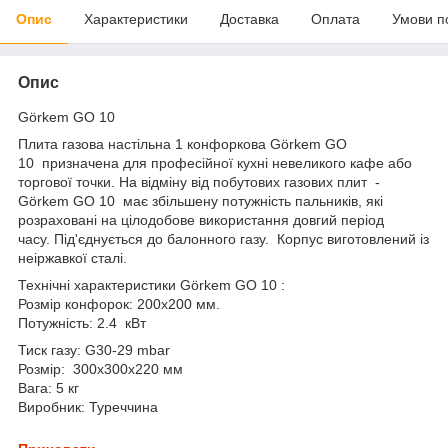
Опис
Характеристики
Доставка
Оплата
Умови п
Опис
Görkem GO 10
Плита газова настільна 1 конфоркова Görkem GO
10 призначена для професійної кухні невеликого кафе або
торгової точки. На відміну від побутових газових плит -
Görkem GO 10 має збільшену потужність пальників, які
розраховані на цілодобове використання довгий період
часу. Під'єднується до балонного газу. Корпус виготовлений із
неіржавкої сталі.
Технічні характеристики Görkem GO 10 :
Розмір конфорок: 200х200 мм.
Потужність: 2.4 кВт
Тиск газу: G30-29 mbar
Розмір: 300х300х220 мм
Вага: 5 кг
Виробник: Туреччина