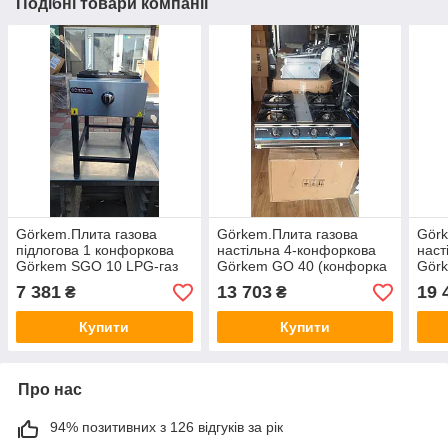
Подібні товари компанії
Görkem.Плита газова
Görkem.Плита газова
Görk
підлогова 1 конфоркова
настільна 4-конфоркова
наст
Görkem SGO 10 LPG-газ
Görkem GO 40 (конфорка
Gör
(конфорка 330х330)
200х200)
200х
7 381
13 703
19 
₴
₴
Купити
Купити
Про нас
94% позитивних з 126 відгуків за рік