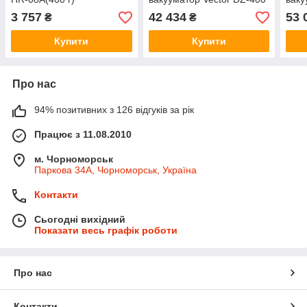
220 В дві зварювальні
220 
3 757
42 434
53 
₴
₴
планки
нап
Купити
Купити
Про нас
94% позитивних з 126 відгуків за рік
Працює з 11.08.2010
м. Чорноморськ
Паркова 34А, Чорноморськ, Україна
Контакти
Сьогодні вихідний
Показати весь графік роботи
Про нас
Контакти