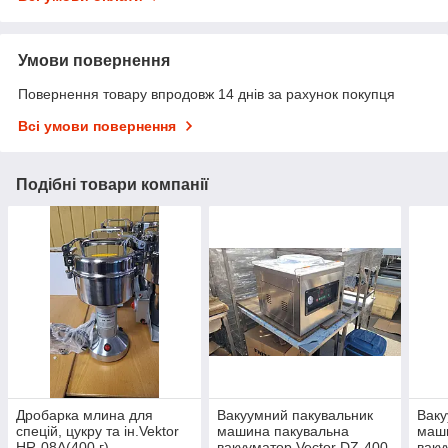
Умови повернення
Повернення товару впродовж 14 днів за рахунок покупця
Всі умови повернення
Подібні товари компанії
Дробарка млина для
Вакуумний пакувальник
Ваку
спецій, цукру та ін.Vektor
машина пакувальна
маш
HR-08A(400 г)
вакууматор Vector DZ-400
ваку