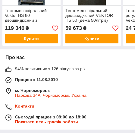
Тестомес спіральний
Тестомес спіральний
Тест
Vektor HS 80
двошвидкісний VEKTOR
регу
двошвидкісний з
HS 50 (дежа 50літрів)
Vekt
фіксованою дежею. (80
119 346
59 673
24 
₴
₴
літрів)
Купити
Купити
Про нас
94% позитивних з 126 відгуків за рік
Працює з 11.08.2010
м. Чорноморськ
Паркова 34А, Чорноморськ, Україна
Контакти
Сьогодні працює з 09:00 до 18:00
Показати весь графік роботи