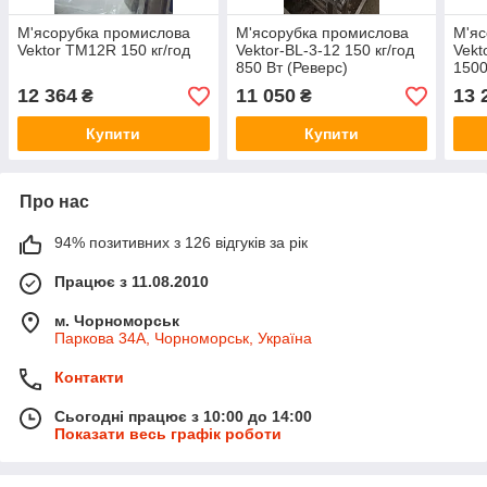
М'ясорубка промислова
М'ясорубка промислова
М'яс
Vektor TM12R 150 кг/год
Vektor-BL-3-12 150 кг/год
Vekt
850 Вт (Реверс)
1500
12 364
11 050
13 
₴
₴
Купити
Купити
Про нас
94% позитивних з 126 відгуків за рік
Працює з 11.08.2010
м. Чорноморськ
Паркова 34А, Чорноморськ, Україна
Контакти
Сьогодні працює з 10:00 до 14:00
Показати весь графік роботи