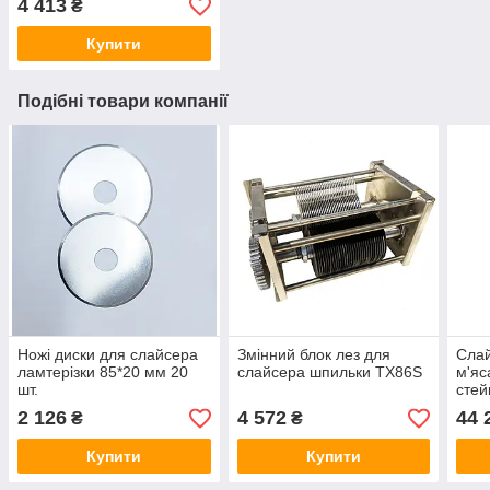
4 413
₴
Купити
Подібні товари компанії
Ножі диски для слайсера
Змінний блок лез для
Слай
ламтерізки 85*20 мм 20
слайсера шпильки TX86S
м'яс
шт.
стей
BL-3
2 126
4 572
44 
₴
₴
Купити
Купити