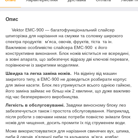
Опис
Vektor ЕМС-900 — багатофункціональний слайсер
шпигорізка для нарізання на смужки та соломку широкого
спектра продуктів: м'яса, овочів, фруктів, тіста та ін.
Важливою особливістю слайсера ЕМС-900 є його
конструктивне виконання. Блок ножів міститься не всередині,
а зовні апарата, що забезпечує відразу дві ключові переваги,
порівнюючи із закритими моделями.
Швидка та легка заміна ножів.
На відміну від машин
закритого типу, в ЕМС-900 не доведеться розбирати корпус
для зміни касети. Блок лез утримується всього однією гайкою,
його заміна займає не більш ніж 2 хвилини, що дуже важливо
під час безперервного виробництва.
Легкість в обслуговуванні.
Завдяки виносному блоку лез
забезпечується також і простота обслуговування. Наприклад,
після роботи з овочами немає потреби повністю знімати блок
ножів для чищення, досить промити їх під струменем води.
Може використовуватися для нарізання свинячих вух, шпика,
риби й овочів, в'яленої риби та кальмара, м'яса, ковбас,