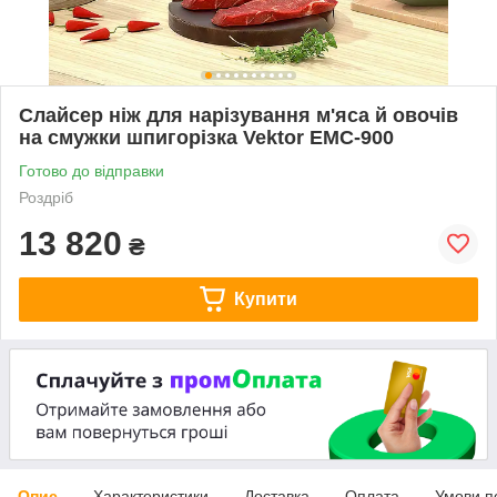
Слайсер ніж для нарізування м'яса й овочів
на смужки шпигорізка Vektor ЕМС-900
Готово до відправки
Роздріб
13 820
₴
Купити
Опис
Характеристики
Доставка
Оплата
Умови п