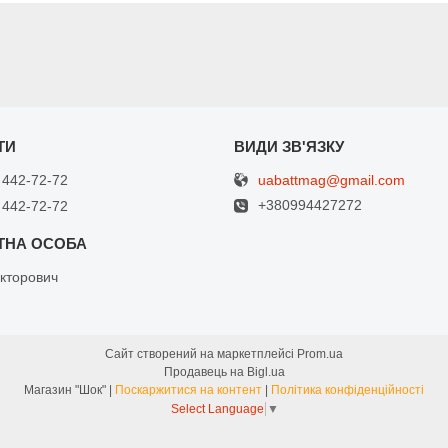
uabattmag@gmail.com
 442-72-72
+380994427272
 442-72-72
кторович
Сайт створений на маркетплейсі
Prom.ua
Продавець на Bigl.ua
Магазин "Шок" |
Поскаржитися на контент
|
Політика конфіденційності
Select Language
▼