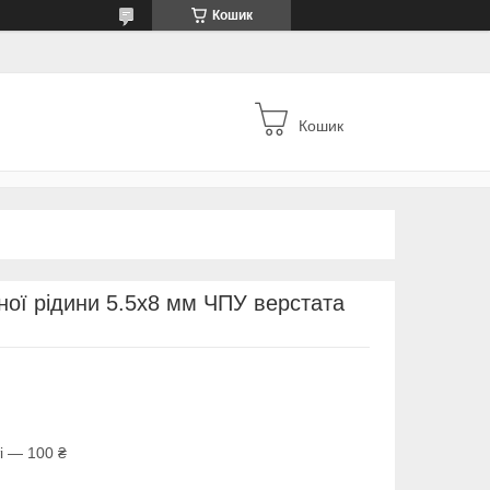
Кошик
Кошик
ої рідини 5.5х8 мм ЧПУ верстата
і — 100 ₴