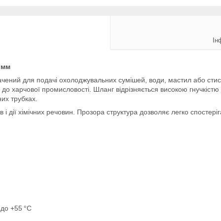
Ін
 мм
ачений для подачі охолоджувальних сумішей, води, мастил або стис
 до харчової промисловості. Шланг відрізняється високою гнучкістю 
их трубках.
ів і дії хімічних речовин. Прозора структура дозволяє легко спостер
C до +55 °C