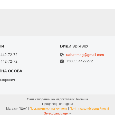
uabattmag@gmail.com
 442-72-72
+380994427272
 442-72-72
кторович
Сайт створений на маркетплейсі
Prom.ua
Продавець на Bigl.ua
Магазин "Шок" |
Поскаржитися на контент
|
Політика конфіденційності
Select Language
▼