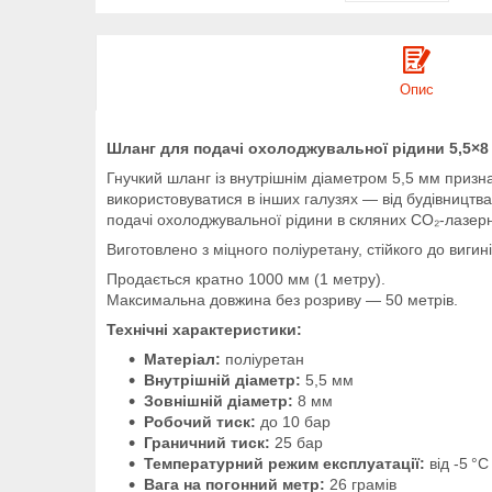
Опис
Шланг для подачі охолоджувальної рідини 5,5×8
Гнучкий шланг із внутрішнім діаметром 5,5 мм призн
використовуватися в інших галузях — від будівництва
подачі охолоджувальної рідини в скляних СО₂-лазерн
Виготовлено з міцного поліуретану, стійкого до вигин
Продається кратно 1000 мм (1 метру).
Максимальна довжина без розриву — 50 метрів.
Технічні характеристики:
Матеріал:
поліуретан
Внутрішній діаметр:
5,5 мм
Зовнішній діаметр:
8 мм
Робочий тиск:
до 10 бар
Граничний тиск:
25 бар
Температурний режим експлуатації:
від -5 °
Вага на погонний метр:
26 грамів