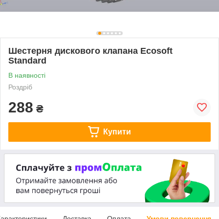
Шестерня дискового клапана Ecosoft
Standard
В наявності
Роздріб
288
₴
Купити
арактеристики
Доставка
Оплата
Умови повернення