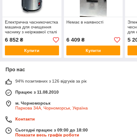
Електрична часникочистка
Немає в наявності
Элек
машина для очищення
чесн
часнику з неіржавкої сталі
для 
Vektor-JC003 (15 кг/год)
нер
6 852
6 409
5 2
₴
₴
Vekt
Купити
Купити
Про нас
94% позитивних з 126 відгуків за рік
Працює з 11.08.2010
м. Чорноморськ
Паркова 34А, Чорноморськ, Україна
Контакти
Сьогодні працює з 09:00 до 18:00
Показати весь графік роботи