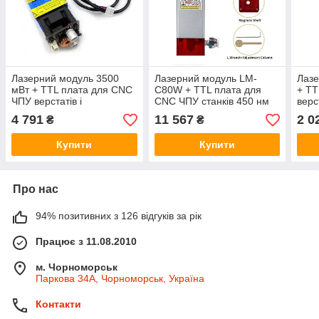
Лазерний модуль 3500
Лазерний модуль LM-
Лазе
мВт + TTL плата для CNC
C80W + TTL плата для
+ TT
ЧПУ верстатів і
CNC ЧПУ станків 450 нм
верс
гравірувальних машин 3.5
маши
4 791
11 567
2 0
₴
₴
Вт 450 нм
Купити
Купити
Про нас
94% позитивних з 126 відгуків за рік
Працює з 11.08.2010
м. Чорноморськ
Паркова 34А, Чорноморськ, Україна
Контакти