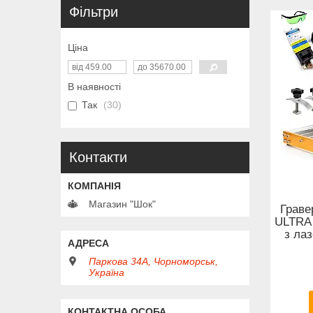
Фільтри
Ціна
В наявності
Так
30
Контакти
Магазин "Шок"
Граве
ULTRA
з ла
Паркова 34А, Чорноморськ,
Україна