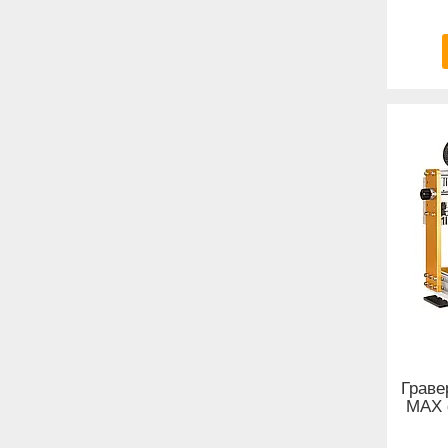
Граве
MAX 