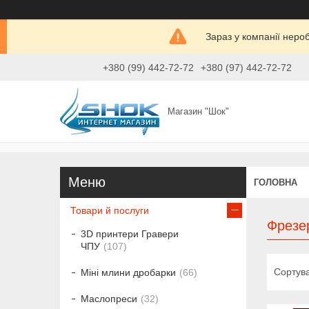
Зараз у компанії неро
+380 (99) 442-72-72
+380 (97) 442-72-72
Магазин "Шок"
ГОЛОВНА
Товари й послуги
Фрезе
3D принтери Гравери
ЧПУ
107
Міні млини дробарки
66
Маслопреси
32