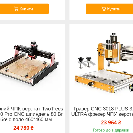
Купити
Купити
ний ЧПК верстат TwoTrees
Гравер CNC 3018 PLUS 3
0 Pro CNC шпиндель 80 Вт
ULTRA фрезер ЧПУ верст
обоче поле 460*460 мм
23 964 ₴
24 780 ₴
Готово до відправки