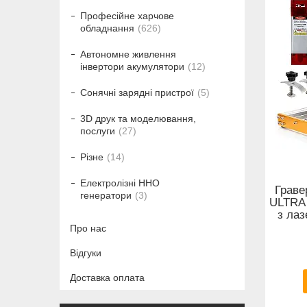
Професійне харчове
обладнання
626
Автономне живлення
інвертори акумулятори
12
Сонячні зарядні пристрої
5
3D друк та моделювання,
послуги
27
Різне
14
Електролізні HHO
Граве
генератори
3
ULTRA
з ла
Про нас
Відгуки
Доставка оплата