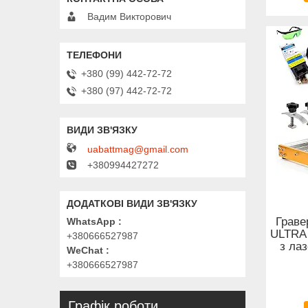
Вадим Викторович
+380 (99) 442-72-72
+380 (97) 442-72-72
uabattmag@gmail.com
+380994427272
Граве
WhatsApp
ULTRA
+380666527987
з ла
WeChat
+380666527987
Графік роботи