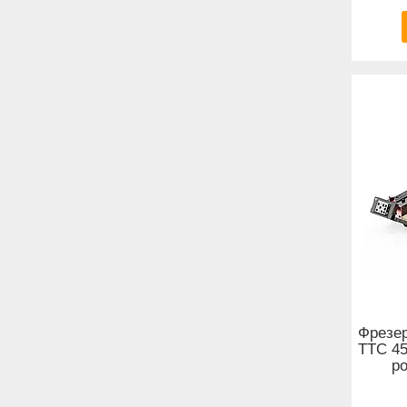
Фрезер
TTC 45
р