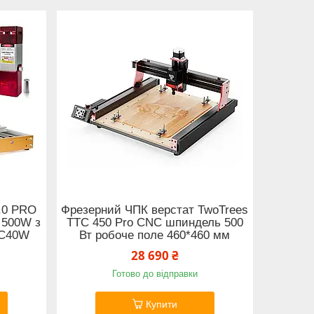
.0 PRO
Фрезерний ЧПК верстат TwoTrees
 500W з
TTC 450 Pro CNC шпиндель 500
-C40W
Вт робоче поле 460*460 мм
28 690 ₴
Готово до відправки
Купити