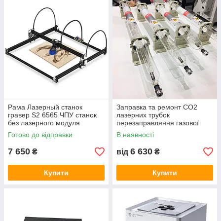
Рама Лазерный станок
Заправка та ремонт CO2
гравер S2 6565 ЧПУ станок
лазерних трубок
без лазерного модуля
перезаправляння газової
суміші лазерних
Готово до відправки
В наявності
випромінювачів 60-300 Вт
7 650
6 630
₴
від
₴
Купити
Купити