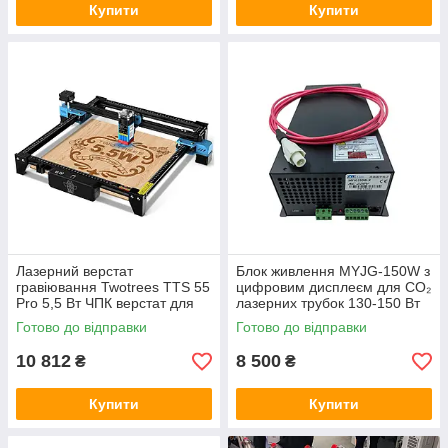
Купити
Купити
Лазерний верстат
Блок живлення MYJG-150W з
гравіювання Twotrees TTS 55
цифровим дисплеєм для CO₂
Pro 5,5 Вт ЧПК верстат для
лазерних трубок 130-150 Вт
лазерного гравіювання
Готово до відправки
Готово до відправки
300*300 мм
10 812
8 500
₴
₴
Купити
Купити