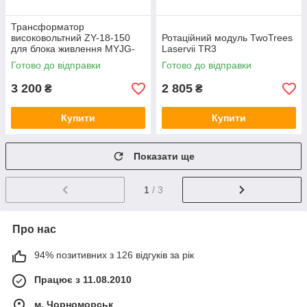
Трансформатор
високовольтний ZY-18-150
Ротаційний модуль TwoTrees
для блока живлення MYJG-
Laservii TR3
150W CO₂ лазера
Готово до відправки
Готово до відправки
3 200
2 805
₴
₴
Купити
Купити
Показати ще
1
/ 3
Про нас
94% позитивних з 126 відгуків за рік
Працює з 11.08.2010
м. Чорноморськ